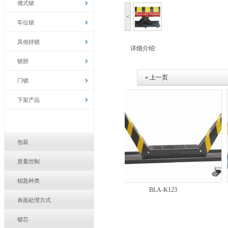
俄式锁
<
车位锁
其他挂锁
详细介绍:
锁胆
« 上一页
门锁
下架产品
包装
质量控制
钥匙种类
BLA-LB01
BLA-K123
表面处理方式
锁芯